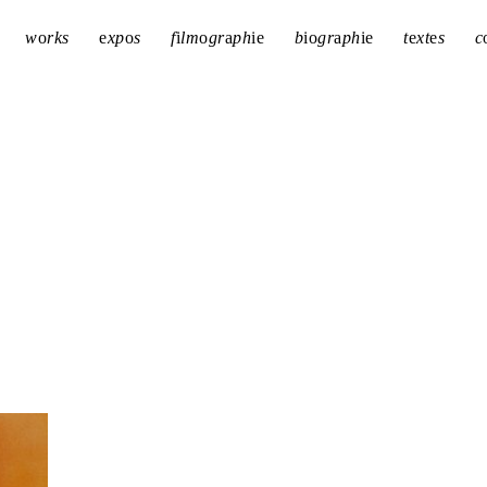
w
o
rks
e
xp
o
s
f
i
lm
o
gr
a
ph
i
e
b
i
o
gr
a
ph
i
e
t
e
xt
e
s
c