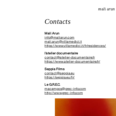
m
a
l
i
a
r
u
n
C
o
nt
a
cts
Mali Arun
info@maliarun.com
mali.arun@villamedici.it
https://www.villamedici.it/fr/residences/
l’atelier documentaire
contact@atelier-documentaire.fr
https://www.atelier-documentaire.fr/
Seppia Films
contact@seppia.eu
https://seppia.eu/fr/
Le G.R.E.C.
macampos@grec-info.com
http://www.grec-info.com