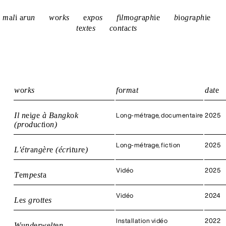
m
a
l
i
a
r
u
n
w
o
rks
e
xp
o
s
f
i
lm
o
gr
a
ph
i
e
b
i
o
gr
a
ph
i
e
t
e
xt
e
s
c
o
nt
a
cts
w
o
rks
f
o
rm
a
t
d
a
t
e
Il n
e
i
g
e
à B
a
ngk
o
k
Long-métrage, documentaire
2025
(pr
o
d
u
ct
i
o
n)
Long-métrage, fiction
2025
L'étr
a
ngèr
e
(écr
i
t
u
r
e
)
Vidéo
2025
T
e
mp
e
st
a
Vidéo
2024
L
e
s gr
o
tt
e
s
Installation vidéo
2022
W
u
nd
e
rw
e
lt
e
n