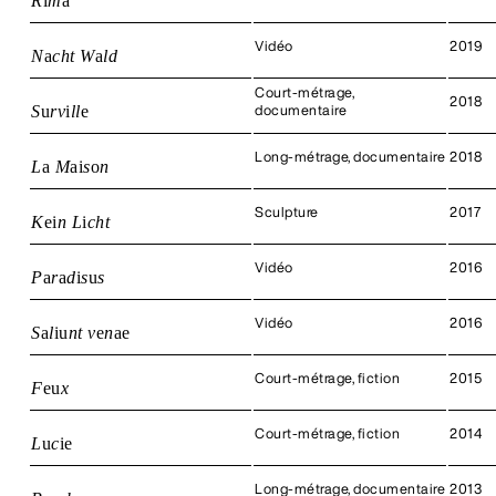
R
i
m
a
Vidéo
2019
N
a
cht W
a
ld
Court-métrage,
2018
S
u
rv
i
ll
e
documentaire
Long-métrage, documentaire
2018
L
a
M
a
i
s
o
n
Sculpture
2017
K
e
i
n L
i
cht
Vidéo
2016
P
a
r
a
d
i
s
u
s
Vidéo
2016
S
a
l
i
u
nt v
e
n
a
e
Court-métrage, fiction
2015
F
e
u
x
Court-métrage, fiction
2014
L
u
c
i
e
Long-métrage, documentaire
2013