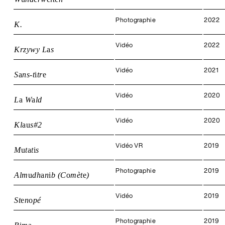
Photographie
2022
K.
Vidéo
2022
Krzywy L
a
s
Vidéo
2021
S
a
ns-t
i
tr
e
Vidéo
2020
L
a
W
a
ld
Vidéo
2020
Kl
a
u
s#2
Vidéo VR
2019
M
u
t
a
t
i
s
Photographie
2019
Alm
u
dh
a
n
i
b (C
o
mèt
e
)
Vidéo
2019
St
e
n
o
pé
Photographie
2019