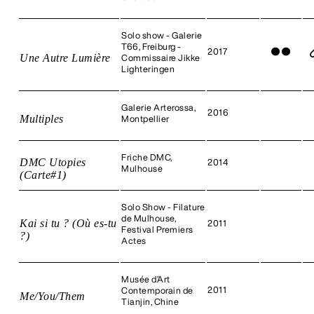
Solo show - Galerie
T66, Freiburg -
2017
●
●
Une Autre Lumière
Commissaire Jikke
Lighteringen
Galerie Arterossa,
2016
Multiples
Montpellier
Friche DMC,
DMC Utopies
2014
Mulhouse
(Carte#1)
Solo Show - Filature
de Mulhouse,
Kai si tu ? (Où es-tu
2011
Festival Premiers
?)
Actes
Musée d’Art
2011
Contemporain de
Me/You/Them
Tianjin, Chine