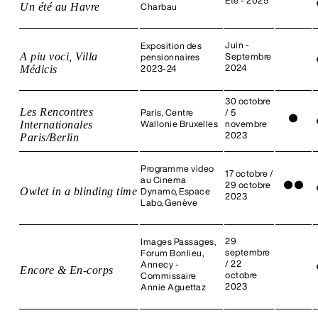
Été - 2025
Un été au Havre
Charbau
Juin -
Exposition des
A piu voci, Villa
Septembre
pensionnaires
Médicis
2024
2023-24
30 octobre
Les Rencontres
Paris, Centre
/ 5
●
Internationales
Wallonie Bruxelles
novembre
2023
Paris/Berlin
Programme video
17 octobre /
au Cinema
29 octobre
●
●
Owlet in a blinding time
Dynamo, Espace
2023
Labo, Genève
29
Images Passages,
septembre
Forum Bonlieu,
/ 22
Annecy -
Encore & En-corps
octobre
Commissaire
2023
Annie Aguettaz