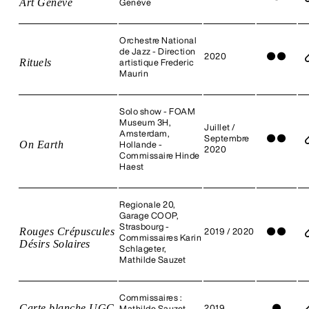
Art Genève
Genève
Orchestre National
de Jazz - Direction
2020
●
●
Rituels
artistique Frederic
Maurin
Solo show - FOAM
Museum 3H,
Juillet /
Amsterdam,
Septembre
●
●
On Earth
Hollande -
2020
Commissaire Hinde
Haest
Regionale 20,
Garage COOP,
Strasbourg -
Rouges Crépuscules
2019 / 2020
●
●
Commissaires Karin
Désirs Solaires
Schlageter,
Mathilde Sauzet
Commissaires :
Carte blanche UGC
2019
●
Mathilde Sauzet,