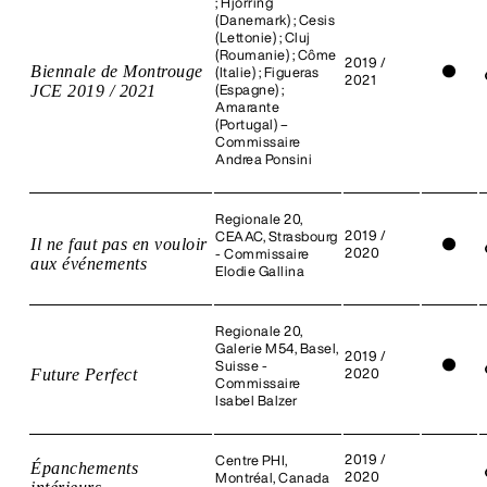
; Hjorring
(Danemark) ; Cesis
(Lettonie) ; Cluj
(Roumanie) ; Côme
2019 /
Biennale de Montrouge
●
(Italie) ; Figueras
2021
JCE 2019 / 2021
(Espagne) ;
Amarante
(Portugal) –
Commissaire
Andrea Ponsini
Regionale 20,
2019 /
CEAAC, Strasbourg
Il ne faut pas en vouloir
●
2020
- Commissaire
aux événements
Elodie Gallina
Regionale 20,
Galerie M54, Basel,
2019 /
●
Suisse -
Future Perfect
2020
Commissaire
Isabel Balzer
2019 /
Centre PHI,
Épanchements
2020
Montréal, Canada