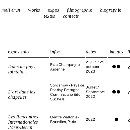
m
a
l
i
a
r
u
n
w
o
rks
e
xp
o
s
f
i
lm
o
gr
a
ph
i
e
b
i
o
gr
a
ph
i
e
t
e
xt
e
s
c
o
nt
a
cts
e
xp
o
s s
o
l
o
i
nf
o
s
d
a
t
e
s
i
m
a
g
e
s
l
i
21 juin / 29
Frac Champagne-
Dans un pays
octobre
●
●
Ardenne
lointain...
2023
Solo show - Pays de
Juillet /
Pontivy, Bretagne –
L’art dans les
Septembre
●
●
Commissaire Eric
chapelles
2022
Suchère
Les Rencontres
Centre Wallonie-
2022
●
Internationales
Bruxelles, Paris
Paris/Berlin