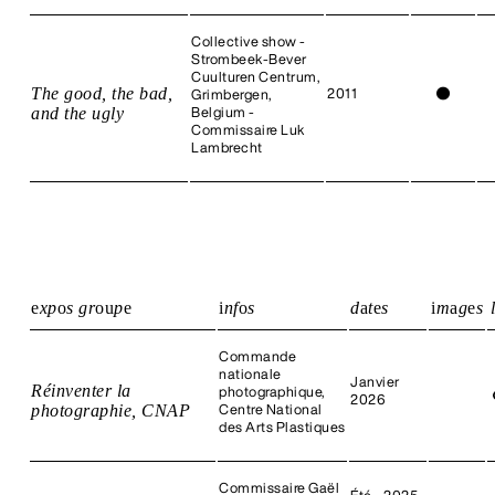
Collective show -
Strombeek-Bever
Cuulturen Centrum,
The good, the bad,
2011
●
Grimbergen,
and the ugly
Belgium -
Commissaire Luk
Lambrecht
e
xp
o
s gr
o
u
p
e
i
nf
o
s
d
a
t
e
s
i
m
a
g
e
s
l
Commande
nationale
Janvier
Réinventer la
photographique,
2026
photographie, CNAP
Centre National
des Arts Plastiques
Commissaire Gaël