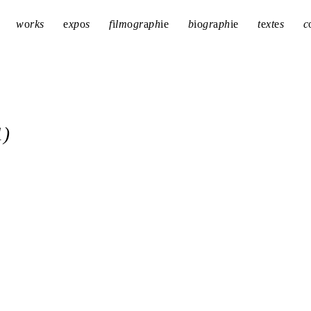
w
o
rks
e
xp
o
s
f
i
lm
o
gr
a
ph
i
e
b
i
o
gr
a
ph
i
e
t
e
xt
e
s
c
1)