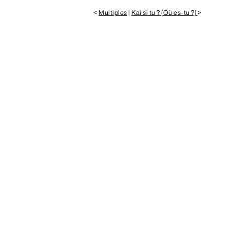
<
Multiples
|
Kai si tu ? (Où es-tu ?)
>