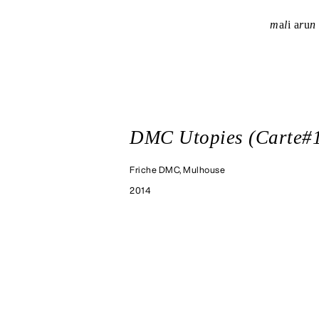
m
a
l
i
a
r
u
n
DMC Utopies (Carte#
Friche DMC, Mulhouse
2014