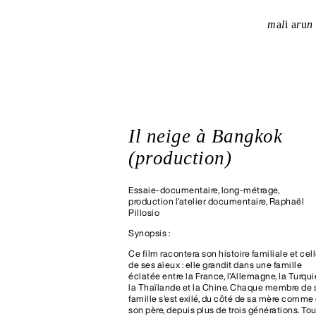
m
a
l
i
a
r
u
n
Il neige à Bangkok
(production)
Essaie-documentaire, long-métrage,
production l’atelier documentaire, Raphaël
Pillosio
Synopsis :
Ce film racontera son histoire familiale et cel
de ses aïeux : elle grandit dans une famille
éclatée entre la France, l’Allemagne, la Turqui
la Thaïlande et la Chine. Chaque membre de 
famille s’est exilé, du côté de sa mère comme
son père, depuis plus de trois générations. To