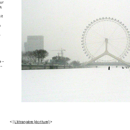
eur
e,
it
n
s
e –
 –
< |
L’étrangère (écriture)
>