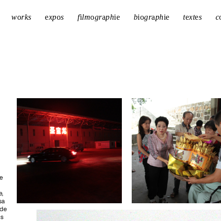
w
o
rks
e
xp
o
s
f
i
lm
o
gr
a
ph
i
e
b
i
o
gr
a
ph
i
e
t
e
xt
e
s
c
le
e,
sa
 de
us