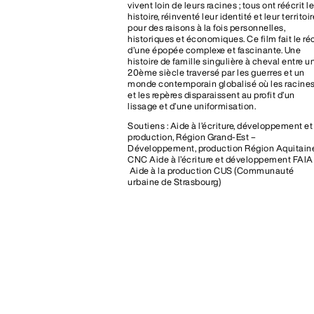
vivent loin de leurs racines ; tous ont réécrit l
histoire, réinventé leur identité et leur territoir
pour des raisons à la fois personnelles,
historiques et économiques. Ce film fait le réc
d’une épopée complexe et fascinante. Une
histoire de famille singulière à cheval entre u
20ème siècle traversé par les guerres et un
monde contemporain globalisé où les racine
et les repères disparaissent au profit d’un
lissage et d’une uniformisation.
Soutiens : Aide à l’écriture, développement et
production, Région Grand-Est –
Développement, production Région Aquitain
CNC Aide à l’écriture et développement FAIA
Aide à la production CUS (Communauté
urbaine de Strasbourg)