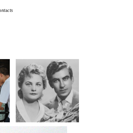
o
nt
a
cts